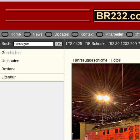
Home
News
Updates
Kontakt
Mitarbeiter
Im
Suche
LTS 0425 - DB Schenker "92 80 1232 209-7
Geschichte
Fahrzeuggeschichte || Fotos
Umbauten
Bestand
Literatur