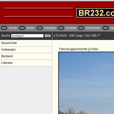
Home
News
Updates
Kontakt
Mitarbeiter
Im
Suche
LTS 0425 - DB Cargo "232 209-7"
Geschichte
Fahrzeuggeschichte || Fotos
Umbauten
Bestand
Literatur