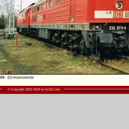
005
- [D] Hoyerswerda
© Copyright 2003-2024 by br232.com