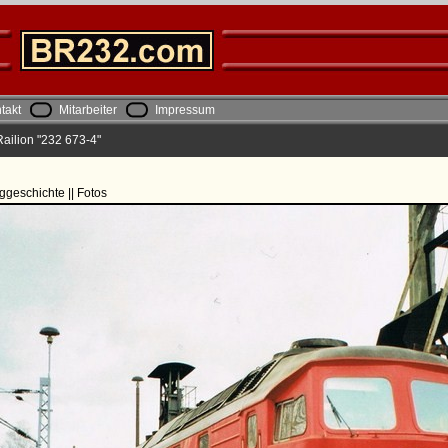
takt
Mitarbeiter
Impressum
ailion "232 673-4"
ggeschichte || Fotos