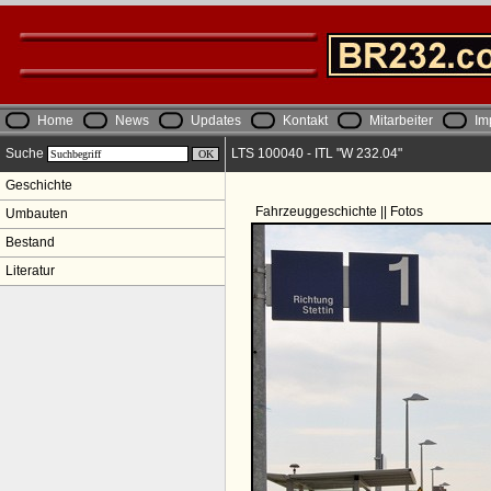
Home
News
Updates
Kontakt
Mitarbeiter
Im
Suche
LTS 100040 - ITL "W 232.04"
Geschichte
Fahrzeuggeschichte || Fotos
Umbauten
Bestand
Literatur