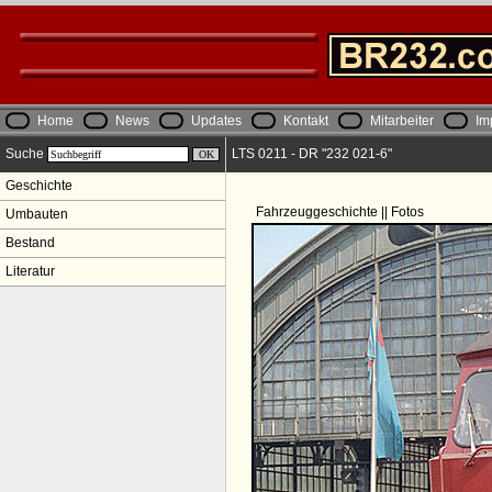
Home
News
Updates
Kontakt
Mitarbeiter
Im
Suche
LTS 0211 - DR "232 021-6"
Geschichte
Fahrzeuggeschichte || Fotos
Umbauten
Bestand
Literatur