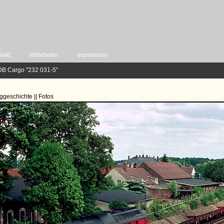
takt
Mitarbeiter
Impressum
DB Cargo "232 031-5"
ggeschichte || Fotos