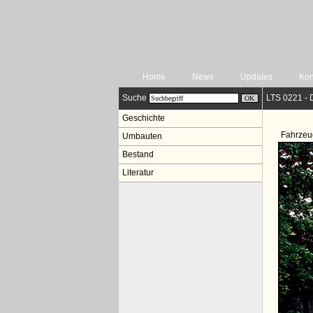
Home
News
Updates
Kon
Suche
LTS 0221 - 
Geschichte
Fahrzeu
Umbauten
Bestand
Literatur