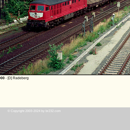
000
- [D] Radeberg
© Copyright 2003-2024 by br232.com