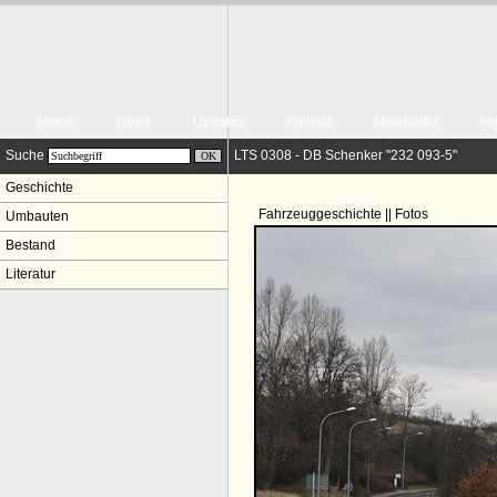
Home
News
Updates
Kontakt
Mitarbeiter
Im
Suche
LTS 0308 - DB Schenker "232 093-5"
Geschichte
Fahrzeuggeschichte || Fotos
Umbauten
Bestand
Literatur