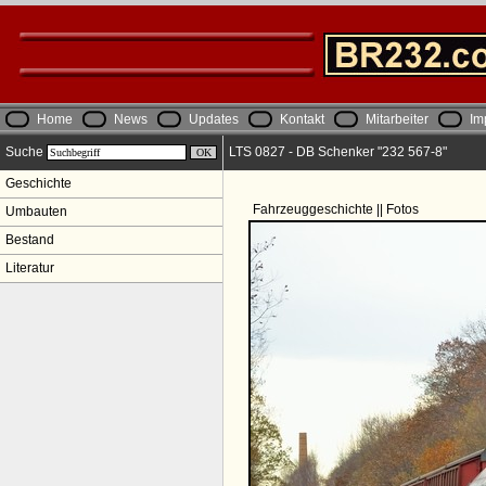
Home
News
Updates
Kontakt
Mitarbeiter
Im
Suche
LTS 0827 - DB Schenker "232 567-8"
Geschichte
Fahrzeuggeschichte || Fotos
Umbauten
Bestand
Literatur