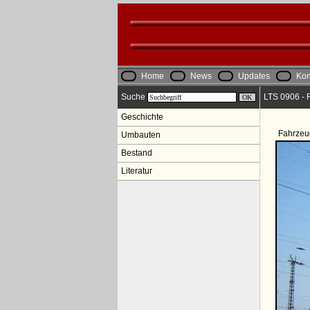
Home
News
Updates
Kon
Suche
LTS 0906 - R
Geschichte
Fahrzeu
Umbauten
Bestand
Literatur