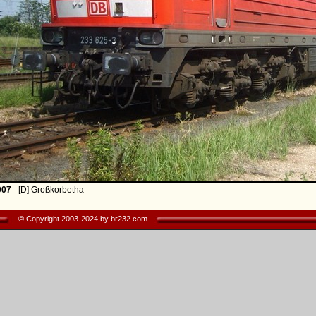
007
- [D] Großkorbetha
© Copyright 2003-2024 by br232.com