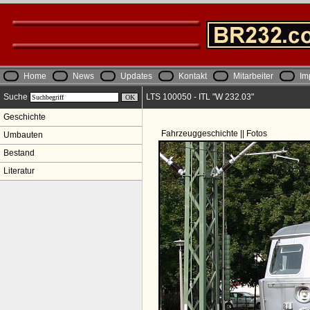
Home
News
Updates
Kontakt
Mitarbeiter
Im
Suche
LTS 100050 - ITL "W 232.03"
Geschichte
Fahrzeuggeschichte || Fotos
Umbauten
Bestand
Literatur