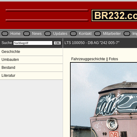
Home
News
Updates
Kontakt
Mitarbeiter
Im
Suche
LTS 100050 - DB AG "242 005-7"
Geschichte
Fahrzeuggeschichte || Fotos
Umbauten
Bestand
Literatur