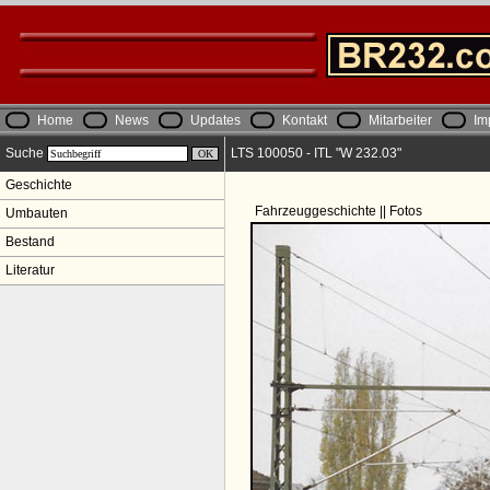
Home
News
Updates
Kontakt
Mitarbeiter
Im
Suche
LTS 100050 - ITL "W 232.03"
Geschichte
Fahrzeuggeschichte || Fotos
Umbauten
Bestand
Literatur