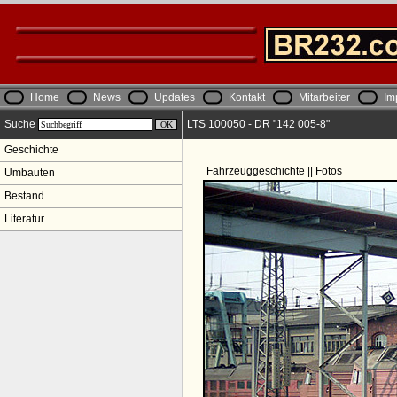
Home
News
Updates
Kontakt
Mitarbeiter
Im
Suche
LTS 100050 - DR "142 005-8"
Geschichte
Fahrzeuggeschichte || Fotos
Umbauten
Bestand
Literatur