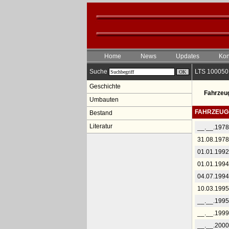
Home
News
Updates
Kon
Suche
LTS 100050 
Geschichte
Fahrzeu
Umbauten
FAHRZEUG
Bestand
Literatur
__.__.1978
31.08.1978
01.01.1992
01.01.1994
04.07.1994
10.03.1995
__.__.1995
__.__.1999
__.__.2000