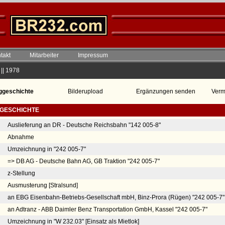
takt
Mitarbeiter
Impressum
|| 1978
ggeschichte
Bilderupload
Ergänzungen senden
Verm
GESCHICHTE
Auslieferung an DR - Deutsche Reichsbahn "142 005-8"
Abnahme
Umzeichnung in "242 005-7"
=> DB AG - Deutsche Bahn AG, GB Traktion "242 005-7"
z-Stellung
Ausmusterung [Stralsund]
an EBG Eisenbahn-Betriebs-Gesellschaft mbH, Binz-Prora (Rügen) "242 005-7" 
an Adtranz - ABB Daimler Benz Transportation GmbH, Kassel "242 005-7"
Umzeichnung in "W 232.03" [Einsatz als Mietlok]