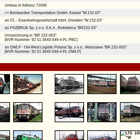
Umbau in Adtranz 72090
=> Bombardier Transportation GmbH, Kassel "W 232.03"
an ITL - Eisenbahngesellschaft mbH, Dresden "W 232.03"
an POZBRUK Sp. z o.o. S.K.A., Rokietnica "BR232-03"
Umzeichnung in "BR 232-003"
[NVR-Nummer: 92 51 3640 049-4 PL-PBC]
an OWLP - Ost-West Logistic Poland Sp. z o.o., Warszawa "BR 232-003"
[NVR-Nummer: 92 51 3640 049-4 PL-OWLP]