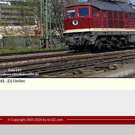
011
- [D] Gießen
© Copyright 2003-2024 by br232.com