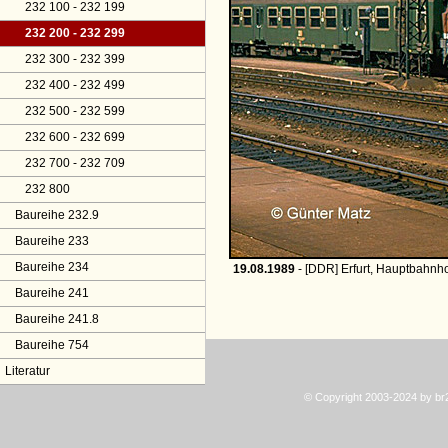
232 100 - 232 199
232 200 - 232 299
232 300 - 232 399
232 400 - 232 499
232 500 - 232 599
232 600 - 232 699
232 700 - 232 709
232 800
Baureihe 232.9
Baureihe 233
Baureihe 234
19.08.1989
- [DDR] Erfurt, Hauptbahnho
Baureihe 241
Baureihe 241.8
Baureihe 754
Literatur
© Copyright 2003-2024 by b