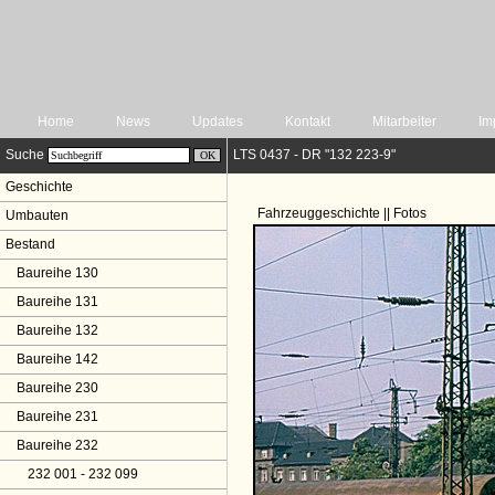
Home
News
Updates
Kontakt
Mitarbeiter
Im
Suche
LTS 0437 - DR "132 223-9"
Geschichte
Fahrzeuggeschichte || Fotos
Umbauten
Bestand
Baureihe 130
Baureihe 131
Baureihe 132
Baureihe 142
Baureihe 230
Baureihe 231
Baureihe 232
232 001 - 232 099