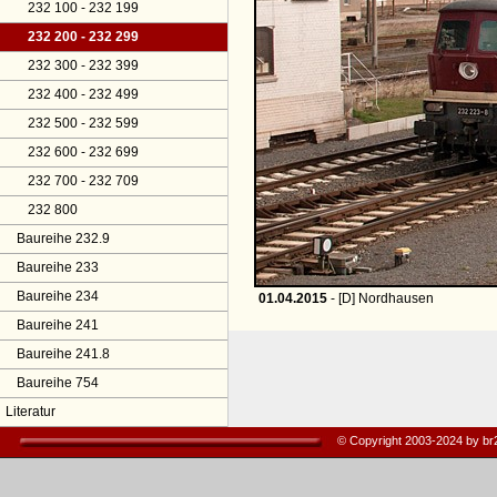
232 100 - 232 199
232 200 - 232 299
232 300 - 232 399
232 400 - 232 499
232 500 - 232 599
232 600 - 232 699
232 700 - 232 709
232 800
Baureihe 232.9
Baureihe 233
Baureihe 234
01.04.2015
- [D] Nordhausen
Baureihe 241
Baureihe 241.8
Baureihe 754
Literatur
© Copyright 2003-2024 by b