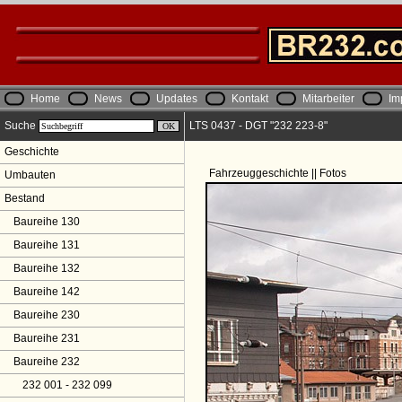
Home
News
Updates
Kontakt
Mitarbeiter
Im
Suche
LTS 0437 - DGT "232 223-8"
Geschichte
Fahrzeuggeschichte || Fotos
Umbauten
Bestand
Baureihe 130
Baureihe 131
Baureihe 132
Baureihe 142
Baureihe 230
Baureihe 231
Baureihe 232
232 001 - 232 099