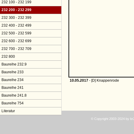
232 100 - 232 199
232 200 - 232 299
232 300 - 232 399
232 400 - 232 499
232 500 - 232 599
232 600 - 232 699
232 700 - 232 709
232 800
Baureihe 232.9
Baureihe 233
Baureihe 234
10.05.2017
- [D] Knappenrode
Baureihe 241
Baureihe 241.8
Baureihe 754
Literatur
© Copyright 2003-2024 by b