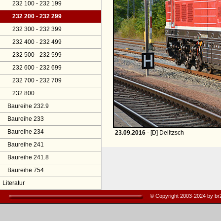
232 100 - 232 199
232 200 - 232 299
232 300 - 232 399
232 400 - 232 499
232 500 - 232 599
232 600 - 232 699
232 700 - 232 709
232 800
Baureihe 232.9
Baureihe 233
Baureihe 234
23.09.2016
- [D] Delitzsch
Baureihe 241
Baureihe 241.8
Baureihe 754
Literatur
© Copyright 2003-2024 by b