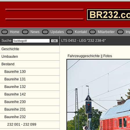
Home
News
Updates
Kontakt
Mitarbeiter
Im
Suche
LTS 0452 - LEG "232 238-6"
Geschichte
Fahrzeuggeschichte || Fotos
Umbauten
Bestand
Baureihe 130
Baureihe 131
Baureihe 132
Baureihe 142
Baureihe 230
Baureihe 231
Baureihe 232
232 001 - 232 099