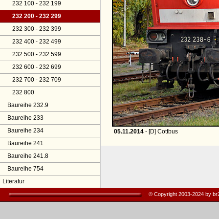
232 100 - 232 199
232 200 - 232 299
232 300 - 232 399
232 400 - 232 499
232 500 - 232 599
232 600 - 232 699
232 700 - 232 709
232 800
Baureihe 232.9
Baureihe 233
Baureihe 234
05.11.2014
- [D] Cottbus
Baureihe 241
Baureihe 241.8
Baureihe 754
Literatur
© Copyright 2003-2024 by b