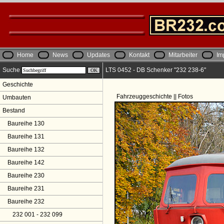
Home
News
Updates
Kontakt
Mitarbeiter
Im
Suche
LTS 0452 - DB Schenker "232 238-6"
Geschichte
Fahrzeuggeschichte || Fotos
Umbauten
Bestand
Baureihe 130
Baureihe 131
Baureihe 132
Baureihe 142
Baureihe 230
Baureihe 231
Baureihe 232
232 001 - 232 099