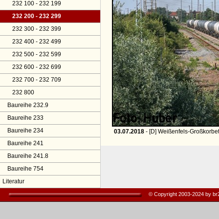
232 100 - 232 199
232 200 - 232 299
232 300 - 232 399
232 400 - 232 499
232 500 - 232 599
232 600 - 232 699
232 700 - 232 709
232 800
Baureihe 232.9
Baureihe 233
Baureihe 234
03.07.2018
- [D] Weißenfels-Großkorbe
Baureihe 241
Baureihe 241.8
Baureihe 754
Literatur
© Copyright 2003-2024 by b