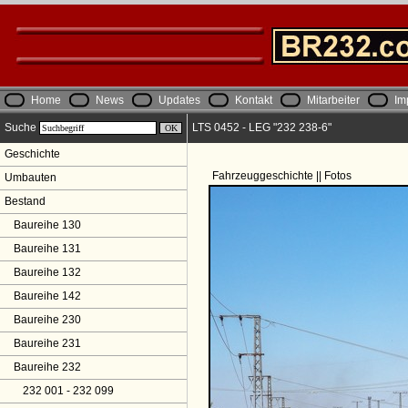
Home
News
Updates
Kontakt
Mitarbeiter
Im
Suche
LTS 0452 - LEG "232 238-6"
Geschichte
Fahrzeuggeschichte || Fotos
Umbauten
Bestand
Baureihe 130
Baureihe 131
Baureihe 132
Baureihe 142
Baureihe 230
Baureihe 231
Baureihe 232
232 001 - 232 099