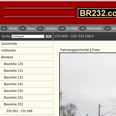
Home
News
Updates
Kontakt
Mitarbeiter
Im
Suche
LTS 0452 - LEG "232 238-6"
Geschichte
Fahrzeuggeschichte || Fotos
Umbauten
Bestand
Baureihe 130
Baureihe 131
Baureihe 132
Baureihe 142
Baureihe 230
Baureihe 231
Baureihe 232
232 001 - 232 099