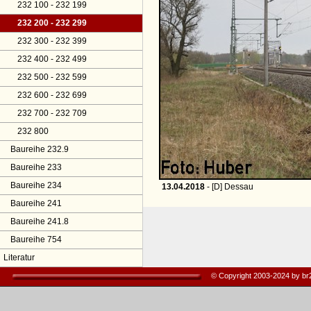
232 100 - 232 199
232 200 - 232 299
232 300 - 232 399
232 400 - 232 499
232 500 - 232 599
232 600 - 232 699
232 700 - 232 709
232 800
Baureihe 232.9
Baureihe 233
Baureihe 234
13.04.2018
- [D] Dessau
Baureihe 241
Baureihe 241.8
Baureihe 754
Literatur
© Copyright 2003-2024 by b