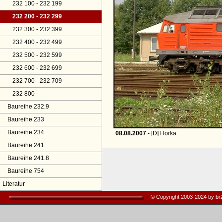
232 100 - 232 199
232 200 - 232 299
232 300 - 232 399
232 400 - 232 499
232 500 - 232 599
232 600 - 232 699
232 700 - 232 709
232 800
Baureihe 232.9
Baureihe 233
Baureihe 234
08.08.2007
- [D] Horka
Baureihe 241
Baureihe 241.8
Baureihe 754
Literatur
© Copyright 2003-2024 by b