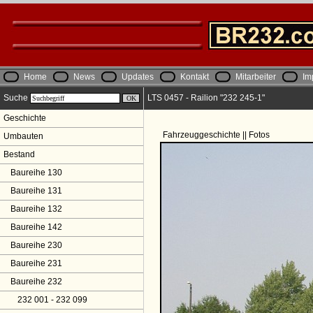
Home
News
Updates
Kontakt
Mitarbeiter
Im
Suche
LTS 0457 - Railion "232 245-1"
Geschichte
Fahrzeuggeschichte || Fotos
Umbauten
Bestand
Baureihe 130
Baureihe 131
Baureihe 132
Baureihe 142
Baureihe 230
Baureihe 231
Baureihe 232
232 001 - 232 099