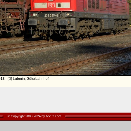
013
- [D] Lubmin, Güterbahnhof
© Copyright 2003-2024 by br232.com