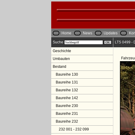
Home
News
Updates
Kon
Suche
LTS 0499 - 
Geschichte
Fahrzeu
Umbauten
Bestand
Baureihe 130
Baureihe 131
Baureihe 132
Baureihe 142
Baureihe 230
Baureihe 231
Baureihe 232
232 001 - 232 099