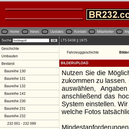
Home
News
Updates
Kontakt
Mitarbeiter
Im
Suche
LTS 0438 || 1975
Geschichte
Fahrzeuggeschichte
Bilde
Umbauten
BILDERUPLOAD
Bestand
Baureihe 130
Nutzen Sie die Möglic
Baureihe 131
zukommen zu lassen. Da
Baureihe 132
auswählen, Angaben
Baureihe 142
anschließend das hoch
Baureihe 230
System einstellen. Wir
Baureihe 231
welche Fotos tatsächl
Baureihe 232
232 001 - 232 099
Mindestanforderungen: