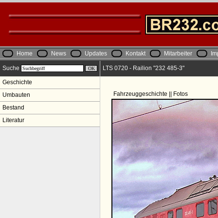
Home
News
Updates
Kontakt
Mitarbeiter
Im
Suche
LTS 0720 - Railion "232 485-3"
Geschichte
Fahrzeuggeschichte || Fotos
Umbauten
Bestand
Literatur