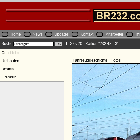
Home
News
Updates
Kontakt
Mitarbeiter
Im
Suche
LTS 0720 - Railion "232 485-3"
Geschichte
Fahrzeuggeschichte || Fotos
Umbauten
Bestand
Literatur