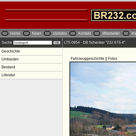
Home
News
Updates
Kontakt
Mitarbeiter
Im
Suche
LTS 0954 - DB Schenker "232 673-4"
Geschichte
Fahrzeuggeschichte || Fotos
Umbauten
Bestand
Literatur