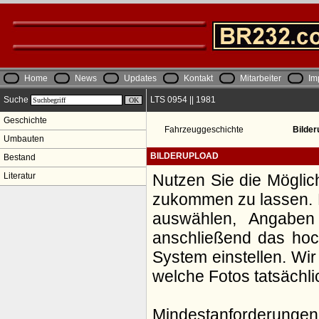
Home
News
Updates
Kontakt
Mitarbeiter
Im
Suche
LTS 0954 || 1981
Geschichte
Fahrzeuggeschichte
Bilder
Umbauten
BILDERUPLOAD
Bestand
Literatur
Nutzen Sie die Möglic
zukommen zu lassen. Da
auswählen, Angaben
anschließend das hoch
System einstellen. Wir
welche Fotos tatsächl
Mindestanforderungen: