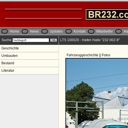
Home
News
Updates
Kontakt
Mitarbeiter
Im
Suche
LTS 100020 - Hafen Halle "232 002-8"
Geschichte
Fahrzeuggeschichte || Fotos
Umbauten
Bestand
Literatur