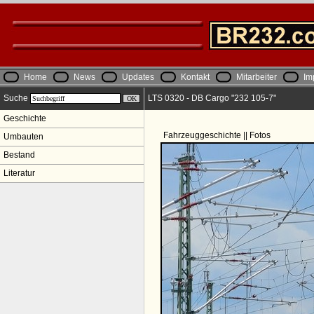
Home
News
Updates
Kontakt
Mitarbeiter
Im
Suche
LTS 0320 - DB Cargo "232 105-7"
Geschichte
Fahrzeuggeschichte || Fotos
Umbauten
Bestand
Literatur