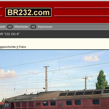
takt
Mitarbeiter
Impressum
DR "132 191-8"
ggeschichte || Fotos