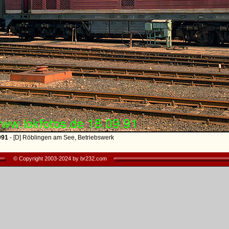
991
- [D] Röblingen am See, Betriebswerk
© Copyright 2003-2024 by br232.com