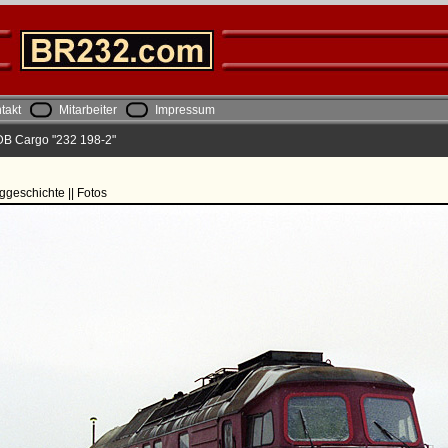
takt
Mitarbeiter
Impressum
DB Cargo "232 198-2"
ggeschichte || Fotos