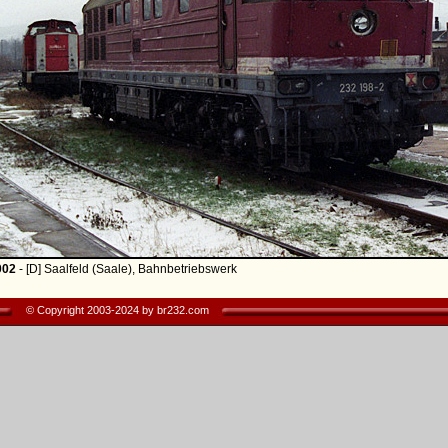
002
- [D] Saalfeld (Saale), Bahnbetriebswerk
© Copyright 2003-2024 by br232.com