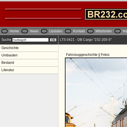
Home
News
Updates
Kontakt
Mitarbeiter
Im
Suche
LTS 0421 - DB Cargo "232 205-5"
Geschichte
Fahrzeuggeschichte || Fotos
Umbauten
Bestand
Literatur