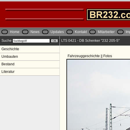
Home
News
Updates
Kontakt
Mitarbeiter
Im
Suche
LTS 0421 - DB Schenker "232 205-5"
Geschichte
Fahrzeuggeschichte || Fotos
Umbauten
Bestand
Literatur