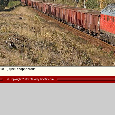
008
- [D] bei Knappenrode
© Copyright 2003-2024 by br232.com