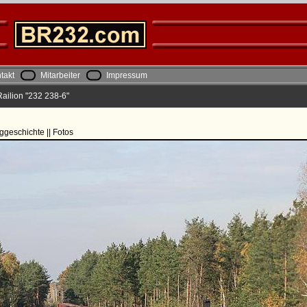
takt
Mitarbeiter
Impressum
ailion "232 238-6"
ggeschichte || Fotos