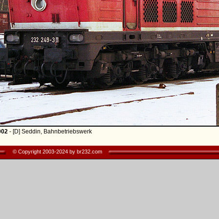
002
- [D] Seddin, Bahnbetriebswerk
© Copyright 2003-2024 by br232.com