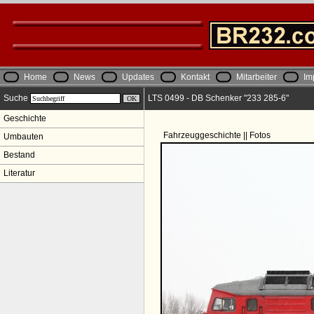
Home
News
Updates
Kontakt
Mitarbeiter
Im
Suche
LTS 0499 - DB Schenker "233 285-6"
Geschichte
Fahrzeuggeschichte || Fotos
Umbauten
Bestand
Literatur