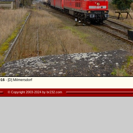
016
- [D] Milmersdorf
© Copyright 2003-2024 by br232.com