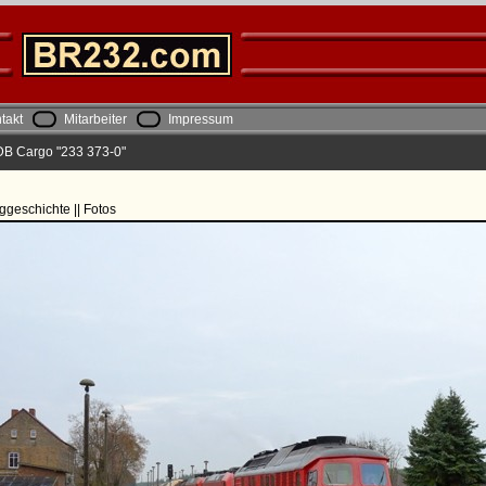
takt
Mitarbeiter
Impressum
DB Cargo "233 373-0"
ggeschichte || Fotos