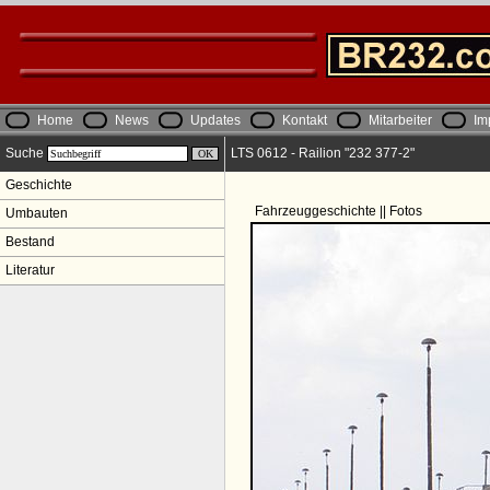
Home
News
Updates
Kontakt
Mitarbeiter
Im
Suche
LTS 0612 - Railion "232 377-2"
Geschichte
Fahrzeuggeschichte || Fotos
Umbauten
Bestand
Literatur