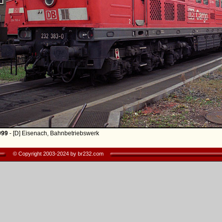
999
- [D] Eisenach, Bahnbetriebswerk
© Copyright 2003-2024 by br232.com