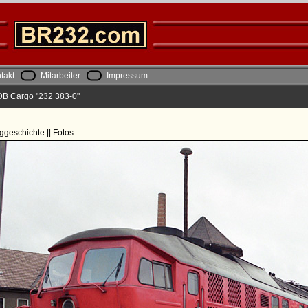
takt
Mitarbeiter
Impressum
DB Cargo "232 383-0"
ggeschichte || Fotos