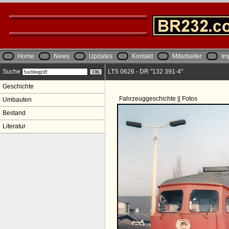
Home
News
Updates
Kontakt
Mitarbeiter
Im
Suche
LTS 0626 - DR "132 391-4"
Geschichte
Fahrzeuggeschichte || Fotos
Umbauten
Bestand
Literatur