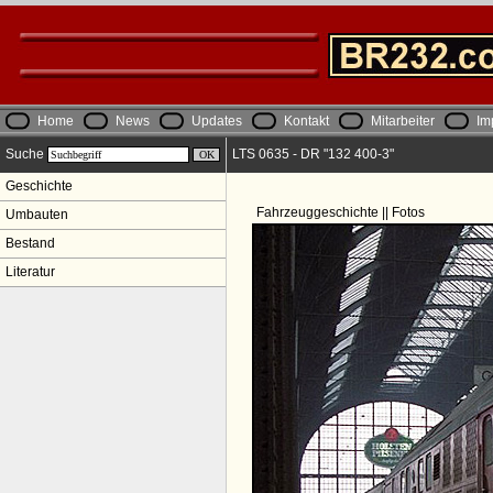
Home
News
Updates
Kontakt
Mitarbeiter
Im
Suche
LTS 0635 - DR "132 400-3"
Geschichte
Fahrzeuggeschichte || Fotos
Umbauten
Bestand
Literatur