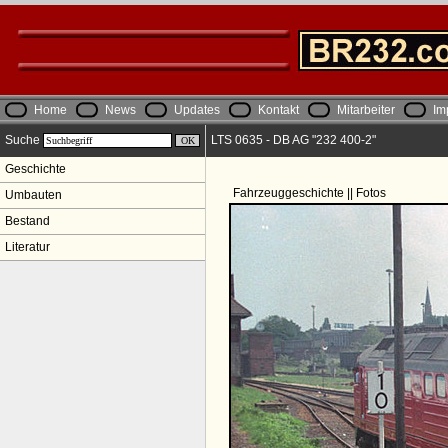
Home
News
Updates
Kontakt
Mitarbeiter
Im
Suche
LTS 0635 - DB AG "232 400-2"
Geschichte
Fahrzeuggeschichte || Fotos
Umbauten
Bestand
Literatur