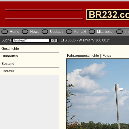
Home
News
Updates
Kontakt
Mitarbeiter
Im
Suche
LTS 0636 - Wismut "V 300 001"
Geschichte
Fahrzeuggeschichte || Fotos
Umbauten
Bestand
Literatur