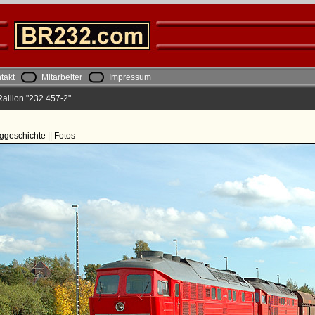
takt
Mitarbeiter
Impressum
ailion "232 457-2"
ggeschichte || Fotos