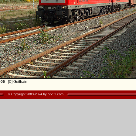
006
- [D] Geithain
© Copyright 2003-2024 by br232.com