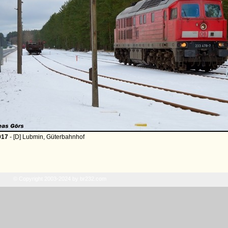
017
- [D] Lubmin, Güterbahnhof
© Copyright 2003-2024 by br232.com