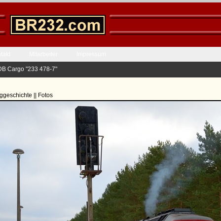
takt
Mitarbeiter
Impressum
DB Cargo "233 478-7"
ggeschichte || Fotos