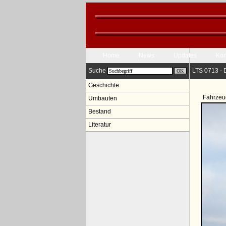
Home
News
Updates
Kon
Suche
LTS 0713 - 
Geschichte
Fahrzeu
Umbauten
Bestand
Literatur