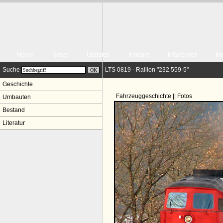
Home
News
Updates
Kontakt
Mitarbeiter
Im
Suche
LTS 0819 - Railion "232 559-5"
Geschichte
Fahrzeuggeschichte || Fotos
Umbauten
Bestand
Literatur