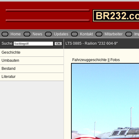
Home
News
Updates
Kontakt
Mitarbeiter
Im
Suche
LTS 0885 - Railion "232 604-9"
Geschichte
Fahrzeuggeschichte || Fotos
Umbauten
Bestand
Literatur