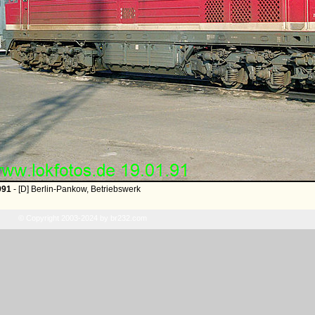
991
- [D] Berlin-Pankow, Betriebswerk
© Copyright 2003-2024 by br232.com