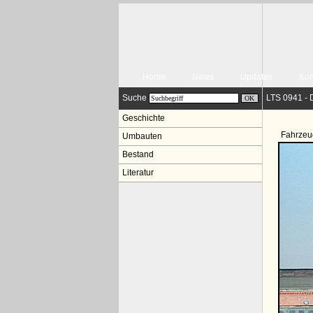
Home
News
Updates
Kon
Suche
LTS 0941 - 
Geschichte
Fahrzeu
Umbauten
Bestand
Literatur