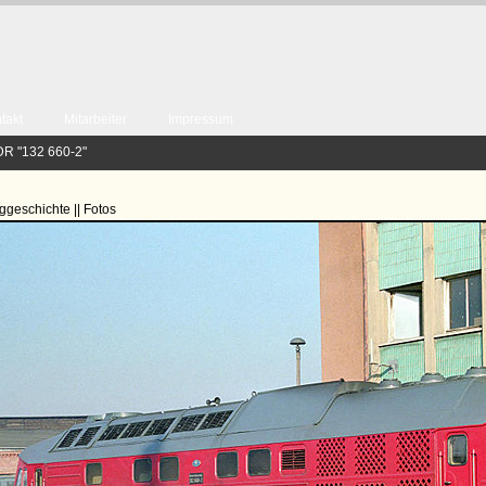
takt
Mitarbeiter
Impressum
DR "132 660-2"
ggeschichte || Fotos